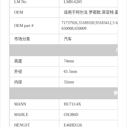
LM
No.
LMH-6205
OEM
适用于阿尔法.罗密欧,菲亚特,霍顿 HO
71737926,55189320,93183412,5 650 35
OEM
part
#
650008,650009
市场分类
汽车
尺寸
高度
74mm
外径
65.5mm
内径
32mm
参考号
MANN
HU711/4X
MAHLE
OX386D
HENGST
E46HD126