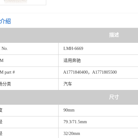
介绍
描述
M
No.
LMH-6669
EM
适用奔驰
EM
part
#
A17718404
0
0，A1771805500
场分类
汽车
尺寸
度
90mm
径
79.3/71.5mm
径
32/20mm