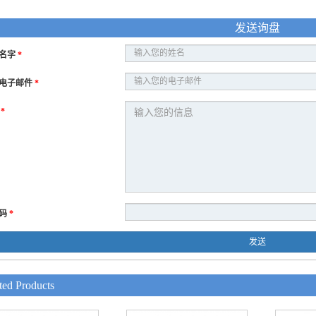
发送询盘
名字
*
电子邮件
*
息
*
码
*
发送
ted Products