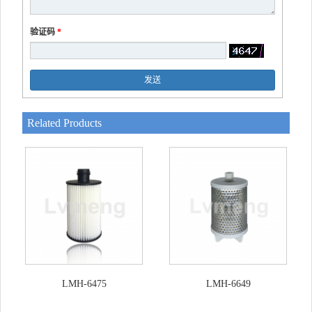
验证码
*
发送
Related Products
LMH-6475
LMH-6649