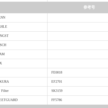
参考号
ANN
HLE
NGST
SCH
AM
X
FE0018
KURA
EF2701
 Filter
SK3159
EETGUARD
FF5786