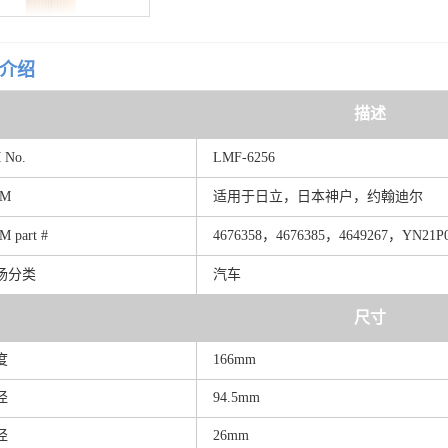
介绍
描述
M
No.
LMF-6256
EM
适用于日立，日本神户，约翰迪尔
EM
part
#
46763
5
8，46763
8
5，46492
6
7，YN21P0
场分类
汽车
尺寸
度
166mm
径
94.5mm
径
26mm