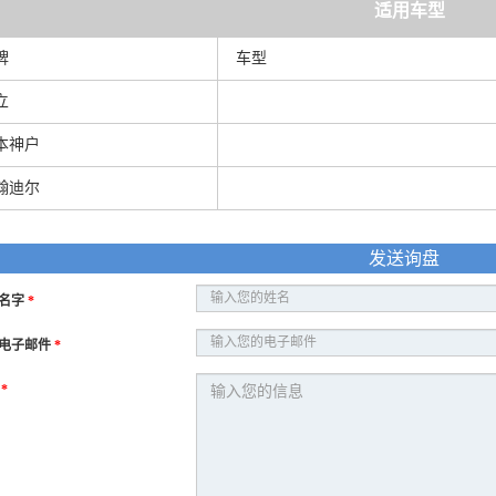
适用车型
牌
车型
立
本神户
翰迪尔
发送询盘
名字
*
电子邮件
*
息
*