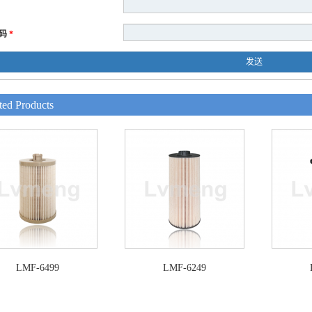
码
*
发送
ted Products
LMF-6499
LMF-6249