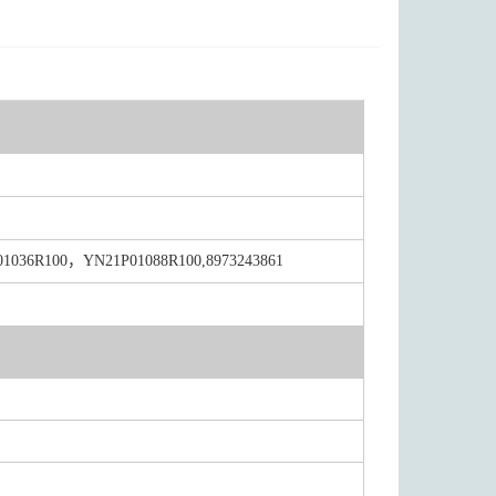
1036R1
0
0，YN21P01088R1
0
0,8973243861