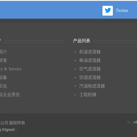
Twitter
梦
产品列表
简介
机油滤清器
研发
柴油滤清器
ty & Service
空气滤清器
设备
空调滤清器
文化
汽油格滤清器
及企业责任
工程机械
+8
限公司 版权所有
by
Digood
-