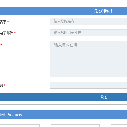
发送询盘
名字
*
电子邮件
*
息
*
码
*
发送
ted Products