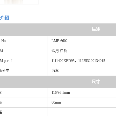
介绍
描述
M
No.
LMF-6602
EM
适
用 江铃
EM
part
#
1111402XED
9
5，112253220134015
场分类
汽车
尺寸
度
116/95.5mm
径
80mm
径