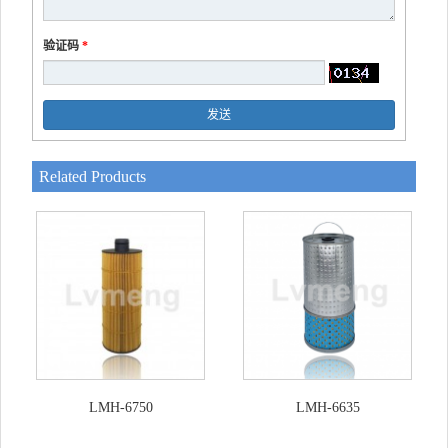
验证码
*
发送
Related Products
LMH-6750
LMH-6635