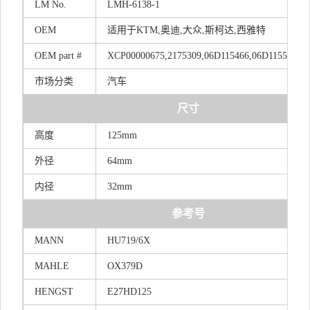
LM
No.
LMH-6138-1
OEM
适
用于KT
M,
奥
迪,
大
众,斯
柯
达,西雅特
OEM
part
#
XCP00000675,2175309,06D115466,06D115562,0
市场分类
汽车
尺寸
高度
125mm
外径
64mm
内径
32mm
参考号
MANN
HU719/6X
MAHLE
OX379D
HENGST
E27HD125