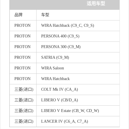
适用车型
品牌
车型
PROTON
WIRA Hatchback (C9_C, C9_S)
PROTON
PERSONA 400 (C9_S)
PROTON
PERSONA 300 (C9_M)
PROTON
SATRIA (C9_M)
PROTON
WIRA Saloon
PROTON
WIRA Hatchback
三菱(进口)
COLT Mk IV (CA_A)
三菱(进口)
LIBERO V (CB/D_A)
三菱(进口)
LIBERO V Estate (CB_W, CD_W)
三菱(进口)
LANCER IV (C6_A, C7_A)