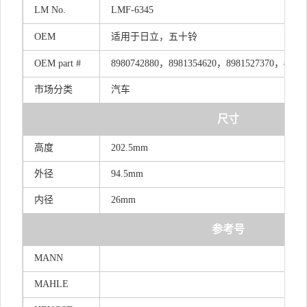
LM
No.
LMF-6345
OEM
适用于日立，五十铃
OEM
part
#
89807428
8
0，89813546
2
0，89815273
7
0，89815
市场分类
汽车
尺寸
高度
202.5mm
外径
94.5mm
内径
26mm
参考号
MANN
MAHLE