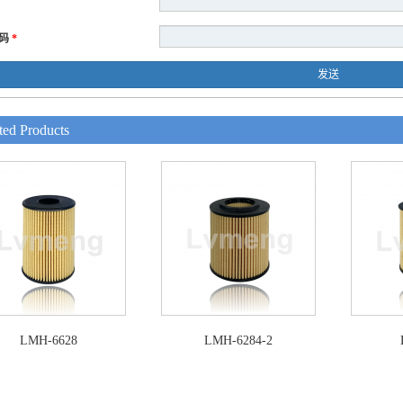
码
*
发送
ted Products
LMH-6628
LMH-6284-2