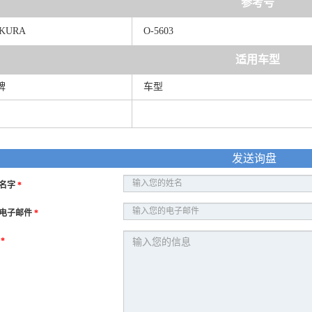
参考号
KURA
O-5603
适用车型
牌
车型
发送询盘
名字
*
电子邮件
*
息
*