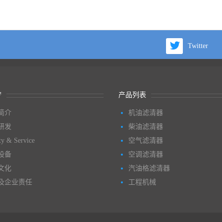
Twitter
梦
产品列表
简介
机油滤清器
研发
柴油滤清器
ty & Service
空气滤清器
设备
空调滤清器
文化
汽油格滤清器
及企业责任
工程机械