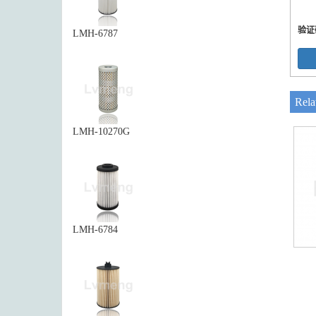
验证
LMH-6787
Rela
LMH-10270G
LMH-6784