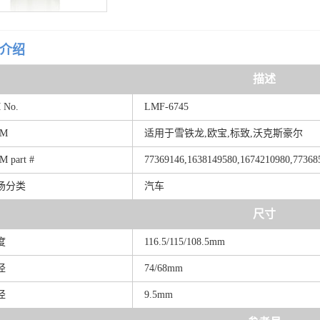
介绍
描述
M
No.
LMF-6745
EM
适用于雪铁龙,欧宝,标致,沃克斯豪尔
EM
part
#
77369146,1638149580,1674210980,77368
场分类
汽车
尺寸
度
116.5/115/108.5mm
径
74/68mm
径
9.5mm