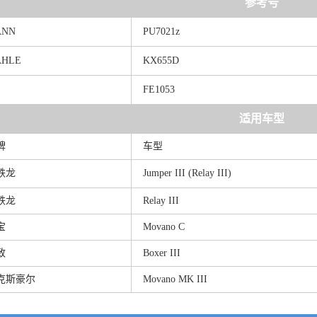
参考号
ANN
PU7021z
HLE
KX655D
FE1053
适用车型
牌
车型
铁龙
Jumper III (Relay III)
铁龙
Relay III
宝
Movano C
致
Boxer III
克斯豪尔
Movano MK III