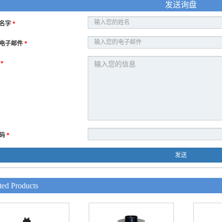
发送询盘
名字
*
电子邮件
*
息
*
码
*
发送
ted Products