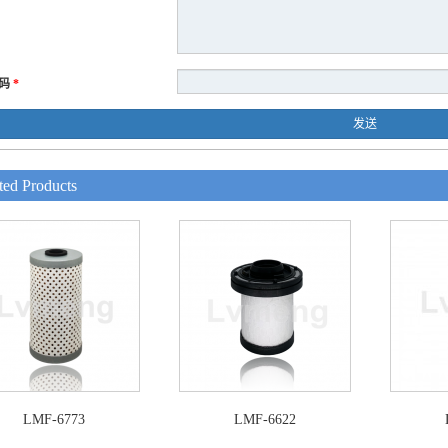
码
*
发送
ted Products
LMF-6773
LMF-6622