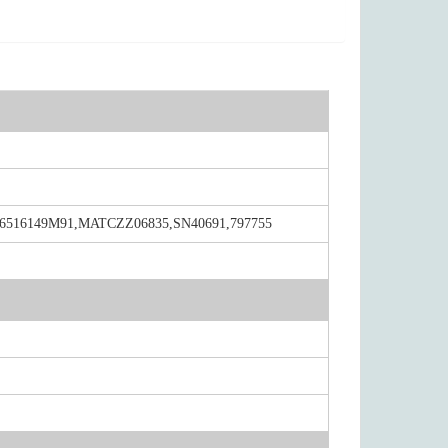
45,6516149M91,MATCZZ06835,SN40691,797755