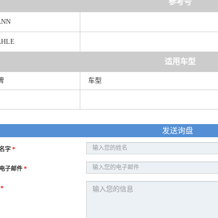
参考号
ANN
HLE
适用车型
牌
车型
发送询盘
名字
*
电子邮件
*
息
*