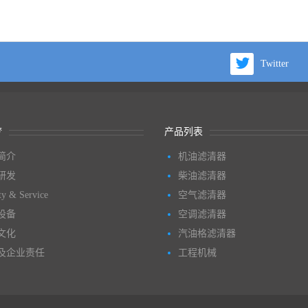
Twitter
梦
产品列表
简介
机油滤清器
研发
柴油滤清器
ty & Service
空气滤清器
设备
空调滤清器
文化
汽油格滤清器
及企业责任
工程机械