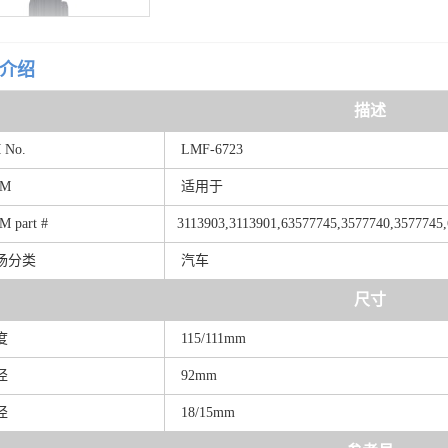
介绍
描述
M
No.
LMF-6723
EM
适用于
EM
part
#
3113903,3113901,63577745,3577740,35777
场分类
汽车
尺寸
度
115/111mm
径
92mm
径
18/15mm