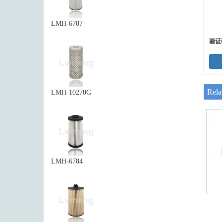
LMH-6787
验证
Rela
LMH-10270G
LMH-6784