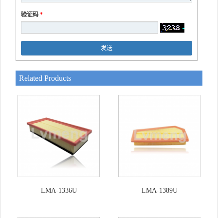
验证码
*
发送
Related Products
LMA-1336U
LMA-1389U